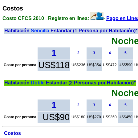
Costos
Costo CFCS 2010
-
Registro en línea:
-
Pago en Line
Habitación
Sencilla
Estandar (1 Persona por Habitación)*
Noch
1
2
3
4
5
US$118
Costo por persona
US$236
US$354
US$472
US$590
U
Habitación
Doble
Estandar (2 Personas por Habitación)*
Noch
1
2
3
4
5
US$90
Costo por persona
US$180
US$270
US$360
US$450
U
Costos