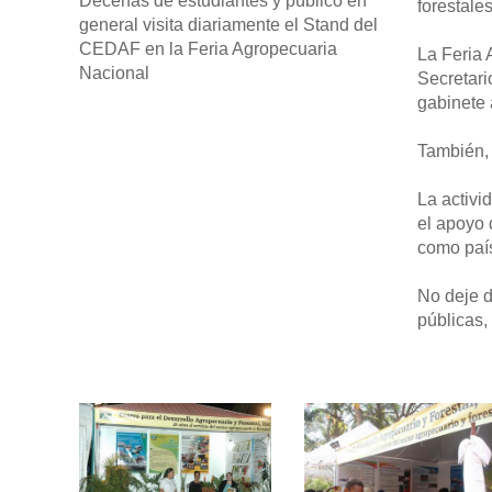
Decenas de estudiantes y público en
forestales
general visita diariamente el Stand del
CEDAF en la Feria Agropecuaria
La Feria 
Nacional
Secretari
gabinete 
También, 
La activi
el apoyo 
como país
No deje d
públicas,