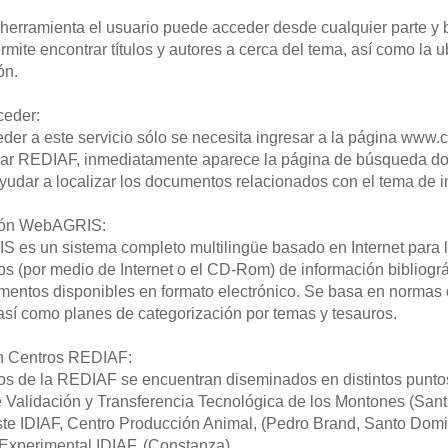
herramienta el usuario puede acceder desde cualquier parte y bu
ermite encontrar títulos y autores a cerca del tema, así como la 
ón.
eder:
der a este servicio sólo se necesita ingresar a la página www.c
ar REDIAF, inmediatamente aparece la página de búsqueda don
udar a localizar los documentos relacionados con el tema de in
ión WebAGRIS:
es un sistema completo multilingüe basado en Internet para l
dos (por medio de Internet o el CD-Rom) de información bibliog
entos disponibles en formato electrónico. Se basa en normas
 así como planes de categorización por temas y tesauros.
n Centros REDIAF:
os de la REDIAF se encuentran diseminados en distintos puntos
 Validación y Transferencia Tecnológica de los Montones (Sant
te IDIAF, Centro Producción Animal, (Pedro Brand, Santo Dom
Experimental IDIAF, (Constanza)