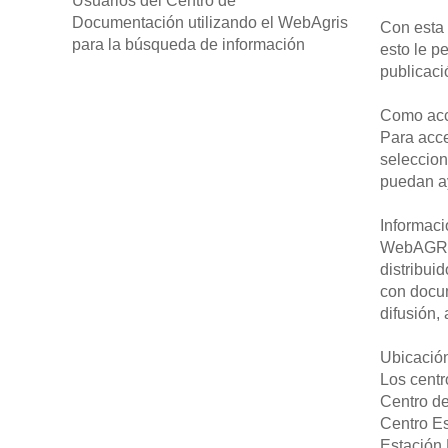
Usuarios del Centro de
Documentación utilizando el WebAgris
Con esta 
para la búsqueda de información
esto le p
publicaci
Como acc
Para acce
seleccion
puedan ay
Informac
WebAGRIS 
distribui
con docum
difusión,
Ubicació
Los centr
Centro de
Centro Es
Estación 