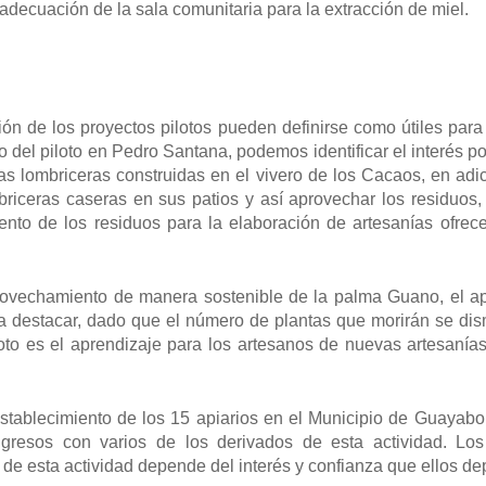
a adecuación de la sala comunitaria para la extracción de miel.
ón de los proyectos pilotos pueden definirse como útiles para
 del piloto en Pedro Santana, podemos identificar el interés po
las lombriceras construidas en el vivero de los Cacaos, en ad
mbriceras caseras en sus patios y así aprovechar los residuo
nto de los residuos para la elaboración de artesanías ofrec
rovechamiento de manera sostenible de la palma Guano, el apr
a destacar, dado que el número de plantas que morirán se di
iloto es el aprendizaje para los artesanos de nuevas artesan
stablecimiento de los 15 apiarios en el Municipio de Guayabo, 
gresos con varios de los derivados de esta actividad. Los
de esta actividad depende del interés y confianza que ellos dep