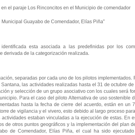
o en el paraje Los Rinconcitos en el Municipio de comendador
ito Municipal Guayabo de Comendador, Elías Piña”
entificada esta asociada a las predefinidas por los comu
 derivada de la categorización realizada.
ación, separadas por cada uno de los pilotos implementados. Pa
 Santana, las actividades realizadas hasta el 31 de octubre 
zación y selección de un grupo asociativo con los cuales será 
icipio. Para el caso del piloto Alternativa de uso sostenible 
ementadas hasta la fecha de cierre del acuerdo, están en un
rre de vigilancia y el vivero, esto debido al largo proceso para
actividades estaban vinculadas a la ejecución de estas. En e
os de otros puntos geográficos y la implementación del plan d
yabo de Comendador, Elías Piña, el cual ha sido ejecutad